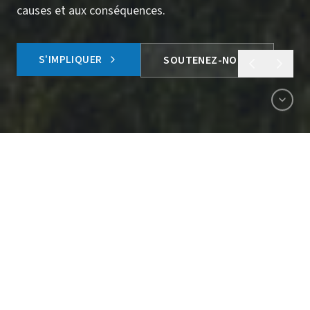
humanitaires et autres catastrophes.
S'IMPLIQUER
SOUTENEZ-NOUS
À PROPOS DE NOUS
Ensemble, libérons le potentiel du Congo en
œuvrant pour un avenir juste, inclusif et
durable.