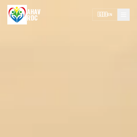
AHAV
🇬🇧
EN
RDC